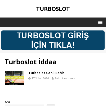
TURBOSLOT
Turboslot İddaa
Turboslot Canlı Bahis
17 Şubat 2024
Fehmi Yardımcı
Ara