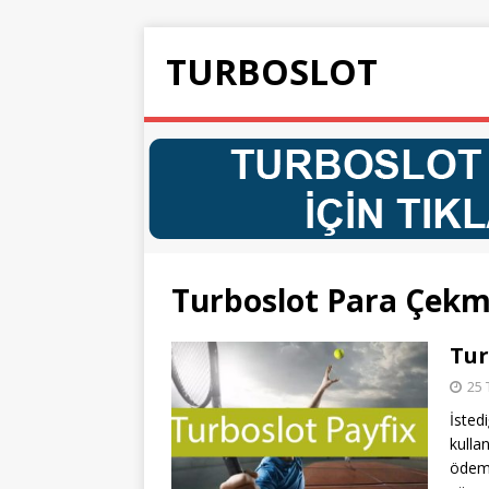
TURBOSLOT
Turboslot Para Çek
Tur
25
İsted
kulla
ödeme