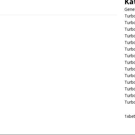
Ka
Gene
Turbo
Turbo
Turbo
Turb
Turbo
Turbo
Turbo
Turb
Turbo
Turbo
Turb
Turbo
Turbo
Turbo
1xbet