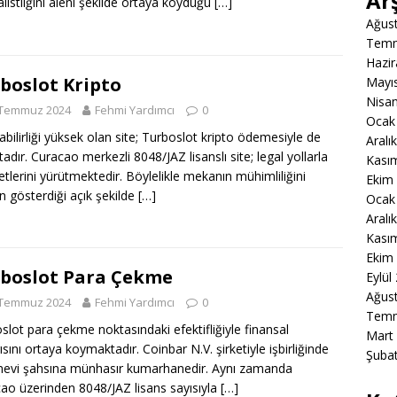
Ar
alistliğini aleni şekilde ortaya koyduğu
[…]
Ağus
Temm
Hazi
boslot Kripto
Mayı
Nisa
 Temmuz 2024
Fehmi Yardımcı
0
Ocak
abilirliği yüksek olan site; Turboslot kripto ödemesiyle de
Aralı
tadır. Curacao merkezli 8048/JAZ lisanslı site; legal yollarla
Kası
yetlerini yürütmektedir. Böylelikle mekanın mühimliliğini
Ekim
n gösterdiği açık şekilde
[…]
Ocak
Aralı
Kası
Ekim
boslot Para Çekme
Eylül
Ağus
 Temmuz 2024
Fehmi Yardımcı
0
Temm
slot para çekme noktasındaki efektifliğiyle finansal
Mart
ısını ortaya koymaktadır. Coinbar N.V. şirketiyle işbirliğinde
Şuba
nevi şahsına münhasır kumarhanedir. Aynı zamanda
ao üzerinden 8048/JAZ lisans sayısıyla
[…]