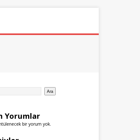
Ara
n Yorumlar
tülenecek bir yorum yok.