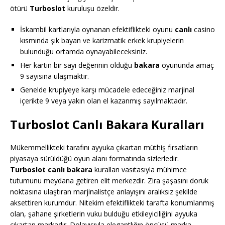
ötürü
Turboslot
kuruluşu özeldir.
İskambil kartlarıyla oynanan efektiflikteki oyunu
canlı
casino
kısmında şık bayan ve karizmatik erkek krupiyelerin
bulunduğu ortamda oynayabileceksiniz.
Her kartın bir sayı değerinin olduğu
bakara
oyununda amaç
9 sayısına ulaşmaktır.
Genelde krupiyeye karşı mücadele edeceğiniz marjinal
içerikte 9 veya yakın olan el kazanmış sayılmaktadır.
Turboslot Canlı Bakara Kuralları
Mükemmellikteki tarafını ayyuka çıkartan müthiş fırsatların
piyasaya sürüldüğü oyun alanı formatında sizlerledir.
Turboslot canlı bakara
kuralları vasıtasıyla mühimce
tutumunu meydana getiren elit merkezdir. Zira şaşasını doruk
noktasına ulaştıran marjinalistçe anlayışını aralıksız şekilde
aksettiren kurumdur. Nitekim efektiflikteki tarafta konumlanmış
olan, şahane şirketlerin vuku bulduğu etkileyiciliğini ayyuka
çıkartan markadır. Dolayısıyla elegantlığın öncüsü marka