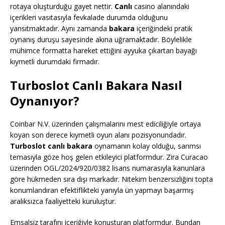
rotaya oluşturduğu gayet nettir.
Canlı
casino alanındaki
içerikleri vasıtasıyla fevkalade durumda olduğunu
yansıtmaktadır. Aynı zamanda
bakara
içeriğindeki pratik
oynanış duruşu sayesinde akına uğramaktadır. Böylelikle
mühimce formatta hareket ettiğini ayyuka çıkartan bayağı
kıymetli durumdaki firmadır.
Turboslot Canlı Bakara Nasıl
Oynanıyor?
Coinbar N.V. üzerinden çalışmalarını mest ediciliğiyle ortaya
koyan son derece kıymetli oyun alanı pozisyonundadır.
Turboslot canlı bakara
oynamanın kolay olduğu, sarımsı
temasıyla göze hoş gelen etkileyici platformdur. Zira Curacao
üzerinden OGL/2024/920/0382 lisans numarasıyla kanunlara
göre hükmeden sıra dışı markadır. Nitekim benzersizliğini topta
konumlandıran efektiflikteki yanıyla ün yapmayı başarmış
aralıksızca faaliyetteki kuruluştur.
Emsalsiz tarafını içeriğiyle konuşturan platformdur. Bundan