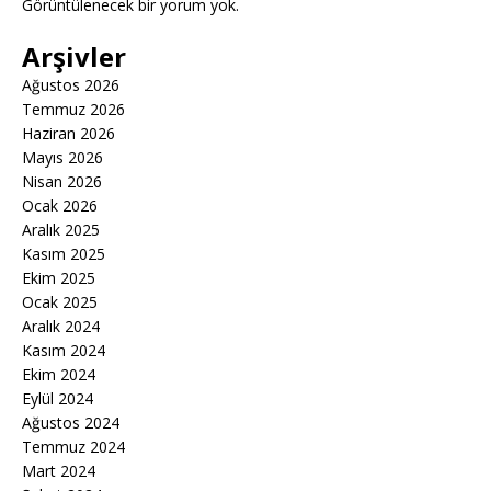
Görüntülenecek bir yorum yok.
Arşivler
Ağustos 2026
Temmuz 2026
Haziran 2026
Mayıs 2026
Nisan 2026
Ocak 2026
Aralık 2025
Kasım 2025
Ekim 2025
Ocak 2025
Aralık 2024
Kasım 2024
Ekim 2024
Eylül 2024
Ağustos 2024
Temmuz 2024
Mart 2024