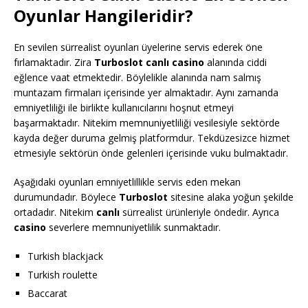
Oyunlar Hangileridir?
En sevilen sürrealist oyunları üyelerine servis ederek öne
fırlamaktadır. Zira
Turboslot canlı casino
alanında ciddi
eğlence vaat etmektedir. Böylelikle alanında nam salmış
muntazam firmaları içerisinde yer almaktadır. Aynı zamanda
emniyetliliği ile birlikte kullanıcılarını hoşnut etmeyi
başarmaktadır. Nitekim memnuniyetliliği vesilesiyle sektörde
kayda değer duruma gelmiş platformdur. Tekdüzesizce hizmet
etmesiyle sektörün önde gelenleri içerisinde vuku bulmaktadır.
Aşağıdaki oyunları emniyetlillikle servis eden mekan
durumundadır. Böylece
Turboslot
sitesine alaka yoğun şekilde
ortadadır. Nitekim
canlı
sürrealist ürünleriyle öndedir. Ayrıca
casino
severlere memnuniyetlilik sunmaktadır.
Turkish blackjack
Turkish roulette
Baccarat