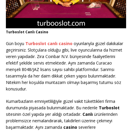
Turboslot Canlı Casino
Gün boyu
Turboslot canlı casino
oyunlarıyla güzel dakikalar
geçirirsiniz. Slotçulara olduğu gibi, live oyuncularına da hizmet
veren yapıdadır. Zira Coinbar N.V. bünyesinde faaliyetlerini
efektif şekilde servis etmektedir. Aynı zamanda Curacao
menşeli 8048/JAZ lisans sayısı sahibi platformdur. Sarımsı
tasarımıyla da her daim dikkat çeken yapısı bulunmaktadır.
Nitekim her koşulda muntazam olmayı başarmış tutumu söz
konusudur.
Kumarbazların emniyetliliğiyle güzel vakit tükettikleri firma
durumunda piyasada bulunmaktadır. Bu nedenle
Turboslot
sitesinin özel yapıda yer aldığı ortadadır.
Canlı
ürünlerinden
problemsizce nemalandırarak, takdirleri üzerine çekmeyi
başarmaktadır. Aynı zamanda
casino
severlere