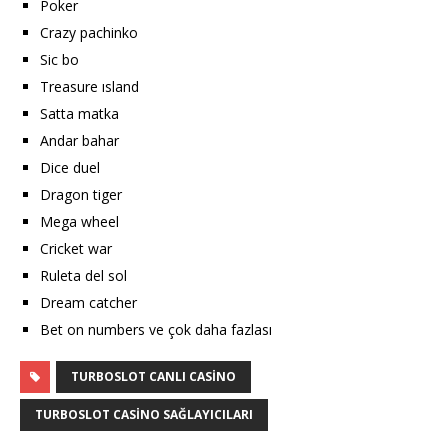
Poker
Crazy pachinko
Sic bo
Treasure ısland
Satta matka
Andar bahar
Dice duel
Dragon tiger
Mega wheel
Cricket war
Ruleta del sol
Dream catcher
Bet on numbers ve çok daha fazlası
TURBOSLOT CANLI CASINO
TURBOSLOT CASINO SAĞLAYICILARI