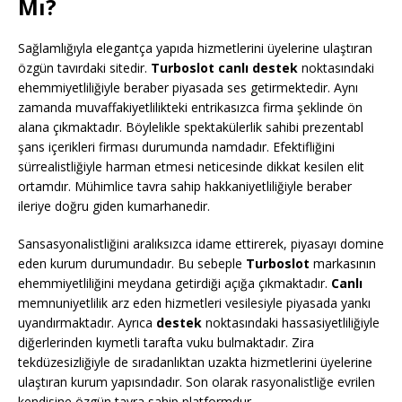
Mı?
Sağlamlığıyla elegantça yapıda hizmetlerini üyelerine ulaştıran
özgün tavırdaki sitedir.
Turboslot canlı destek
noktasındaki
ehemmiyetliliğiyle beraber piyasada ses getirmektedir. Aynı
zamanda muvaffakiyetlilikteki entrikasızca firma şeklinde ön
alana çıkmaktadır. Böylelikle spektakülerlik sahibi prezentabl
şans içerikleri firması durumunda namdadır. Efektifliğini
sürrealistliğiyle harman etmesi neticesinde dikkat kesilen elit
ortamdır. Mühimlice tavra sahip hakkaniyetliliğiyle beraber
ileriye doğru giden kumarhanedir.
Sansasyonalistliğini aralıksızca idame ettirerek, piyasayı domine
eden kurum durumundadır. Bu sebeple
Turboslot
markasının
ehemmiyetliliğini meydana getirdiği açığa çıkmaktadır.
Canlı
memnuniyetlilik arz eden hizmetleri vesilesiyle piyasada yankı
uyandırmaktadır. Ayrıca
destek
noktasındaki hassasiyetliliğiyle
diğerlerinden kıymetli tarafta vuku bulmaktadır. Zira
tekdüzesizliğiyle de sıradanlıktan uzakta hizmetlerini üyelerine
ulaştıran kurum yapısındadır. Son olarak rasyonalistliğe evrilen
kendisine özgün tavra sahip platformdur.