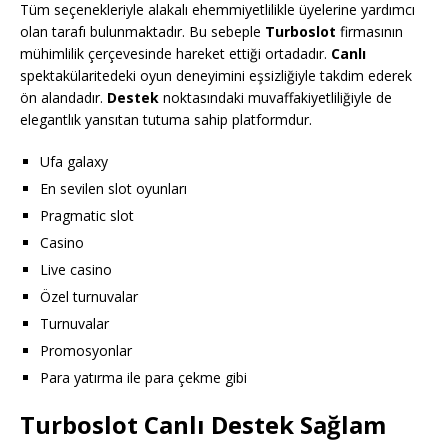
Tüm seçenekleriyle alakalı ehemmiyetlilikle üyelerine yardımcı
olan tarafı bulunmaktadır. Bu sebeple
Turboslot
firmasının
mühimlilik çerçevesinde hareket ettiği ortadadır.
Canlı
spektakülaritedeki oyun deneyimini eşsizliğiyle takdim ederek
ön alandadır.
Destek
noktasındaki muvaffakiyetliliğiyle de
elegantlık yansıtan tutuma sahip platformdur.
Ufa galaxy
En sevilen slot oyunları
Pragmatic slot
Casino
Live casino
Özel turnuvalar
Turnuvalar
Promosyonlar
Para yatırma ile para çekme gibi
Turboslot Canlı Destek Sağlam