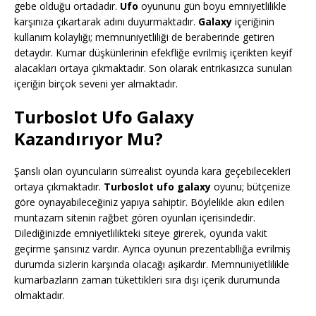
gebe olduğu ortadadır.
Ufo
oyununu gün boyu emniyetlilikle
karşınıza çıkartarak adını duyurmaktadır.
Galaxy
içeriğinin
kullanım kolaylığı; memnuniyetliliği de beraberinde getiren
detaydır. Kumar düşkünlerinin efekfliğe evrilmiş içerikten keyif
alacakları ortaya çıkmaktadır. Son olarak entrikasızca sunulan
içeriğin birçok seveni yer almaktadır.
Turboslot Ufo Galaxy
Kazandırıyor Mu?
Şanslı olan oyuncuların sürrealist oyunda kara geçebilecekleri
ortaya çıkmaktadır.
Turboslot ufo galaxy
oyunu; bütçenize
göre oynayabileceğiniz yapıya sahiptir. Böylelikle akın edilen
muntazam sitenin rağbet gören oyunları içerisindedir.
Dilediğinizde emniyetlilikteki siteye girerek, oyunda vakit
geçirme şansınız vardır. Ayrıca oyunun prezentabllığa evrilmiş
durumda sizlerin karşında olacağı aşikardır. Memnuniyetlilikle
kumarbazların zaman tükettikleri sıra dışı içerik durumunda
olmaktadır.