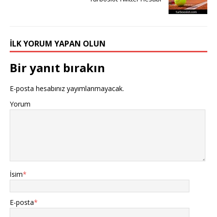
İLK YORUM YAPAN OLUN
Bir yanıt bırakın
E-posta hesabınız yayımlanmayacak.
Yorum
İsim
*
E-posta
*