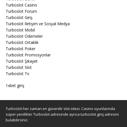
Turboslot Casino
Turboslot Forum
Turboslot Giriş
Turboslot İletişim ve Sosyal Medya
Turboslot Mobil
Turboslot Ödemeler
Turboslot Ortaklık
Turboslot Poker
Turboslot Promosyonlar
Turboslot Şikayet
Turboslot Slot
Turboslot Tv
1xbet giriş
Turboslot
her zaman en güvenilir slot sitesi. Casino oyunlarında
süper yenilikler Turboslot adresinde ayrıca turboslot giriş adresini
bulabilirsiniz.