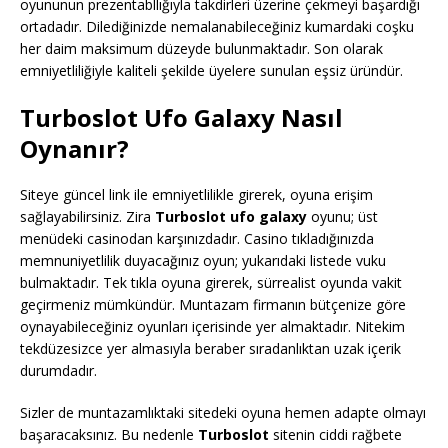
oyununun prezentabllığıyla takdirleri üzerine çekmeyi başardığı
ortadadır. Dilediğinizde nemalanabileceğiniz kumardaki coşku
her daim maksimum düzeyde bulunmaktadır. Son olarak
emniyetliliğiyle kaliteli şekilde üyelere sunulan eşsiz üründür.
Turboslot Ufo Galaxy Nasıl
Oynanır?
Siteye güncel link ile emniyetlilikle girerek, oyuna erişim
sağlayabilirsiniz. Zira
Turboslot ufo galaxy
oyunu; üst
menüdeki casinodan karşınızdadır. Casino tıkladığınızda
memnuniyetlilik duyacağınız oyun; yukarıdaki listede vuku
bulmaktadır. Tek tıkla oyuna girerek, sürrealist oyunda vakit
geçirmeniz mümkündür. Muntazam firmanın bütçenize göre
oynayabileceğiniz oyunları içerisinde yer almaktadır. Nitekim
tekdüzesizce yer almasıyla beraber sıradanlıktan uzak içerik
durumdadır.
Sizler de muntazamlıktaki sitedeki oyuna hemen adapte olmayı
başaracaksınız. Bu nedenle
Turboslot
sitenin ciddi rağbete