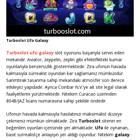
Turboslot Ufo Galaxy
Turboslot ufo galaxy
slot oyununu başarıyla servis eden
mekandır. Aviator, zeppelin, zeplin gibi efektiflikteki kumar
oyunlarıyla benzersizlik göstermektedir. Zira ufonun havada
kalmasıyla sürrealist oyundan kar sağlamanız mümkündür.
Sarımtırak tasarıma sahip mekandaki atmosfer son derece
etkileyici yapıdadır. Ayrıca Coinbar N.V.’ye ait site legal olarak
faaliyetlerini yürütmektedir. Nitekim Curacao üzerinden
8048/JAZ lisans numarasına sahip şekilde öndedir.
Ufonun havada kalmasıyla hasılatınızı maksimalist düzeye
çekmeniz mümkün olmaktadır. Zira
Turboslot
sitenin en
beğenilen oyunları içerisinde yer almaktadır.
Ufo
ile oynanan,
basit sürrealistçe anlayışın yer aldığı oyundur. Nitekim
galaxy