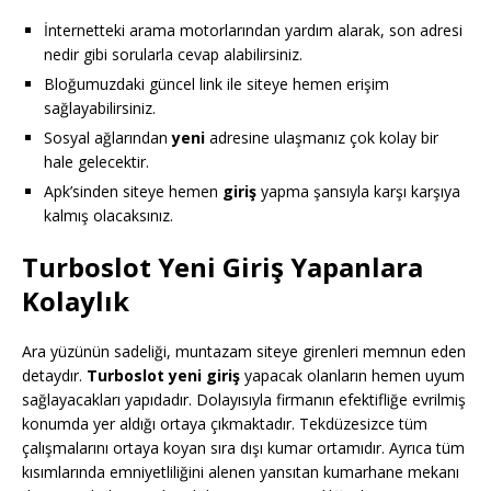
İnternetteki arama motorlarından yardım alarak, son adresi
nedir gibi sorularla cevap alabilirsiniz.
Bloğumuzdaki güncel link ile siteye hemen erişim
sağlayabilirsiniz.
Sosyal ağlarından
yeni
adresine ulaşmanız çok kolay bir
hale gelecektir.
Apk’sinden siteye hemen
giriş
yapma şansıyla karşı karşıya
kalmış olacaksınız.
Turboslot Yeni Giriş Yapanlara
Kolaylık
Ara yüzünün sadeliği, muntazam siteye girenleri memnun eden
detaydır.
Turboslot yeni giriş
yapacak olanların hemen uyum
sağlayacakları yapıdadır. Dolayısıyla firmanın efektifliğe evrilmiş
konumda yer aldığı ortaya çıkmaktadır. Tekdüzesizce tüm
çalışmalarını ortaya koyan sıra dışı kumar ortamıdır. Ayrıca tüm
kısımlarında emniyetliliğini alenen yansıtan kumarhane mekanı