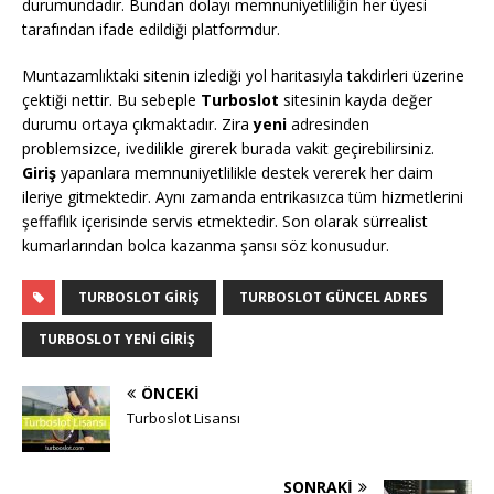
durumundadır. Bundan dolayı memnuniyetliliğin her üyesi
tarafından ifade edildiği platformdur.
Muntazamlıktaki sitenin izlediği yol haritasıyla takdirleri üzerine
çektiği nettir. Bu sebeple
Turboslot
sitesinin kayda değer
durumu ortaya çıkmaktadır. Zira
yeni
adresinden
problemsizce, ivedilikle girerek burada vakit geçirebilirsiniz.
Giriş
yapanlara memnuniyetlilikle destek vererek her daim
ileriye gitmektedir. Aynı zamanda entrikasızca tüm hizmetlerini
şeffaflık içerisinde servis etmektedir. Son olarak sürrealist
kumarlarından bolca kazanma şansı söz konusudur.
TURBOSLOT GIRIŞ
TURBOSLOT GÜNCEL ADRES
TURBOSLOT YENI GIRIŞ
ÖNCEKI
Turboslot Lisansı
SONRAKI