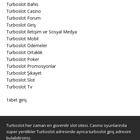
Turboslot Bahis
Turboslot Casino
Turboslot Forum
Turboslot Giriş
Turboslot İletişim ve Sosyal Medya
Turboslot Mobil
Turboslot Ödemeler
Turboslot Ortaklık
Turboslot Poker
Turboslot Promosyonlar
Turboslot Şikayet
Turboslot Slot
Turboslot Tv
1xbet giriş
Turboslot
her zaman en güvenilir slot sitesi. Casino oyunlarında
süper yenilikler Turboslot adresinde ayrıca turboslot giriş adresini
bulabilirsiniz.