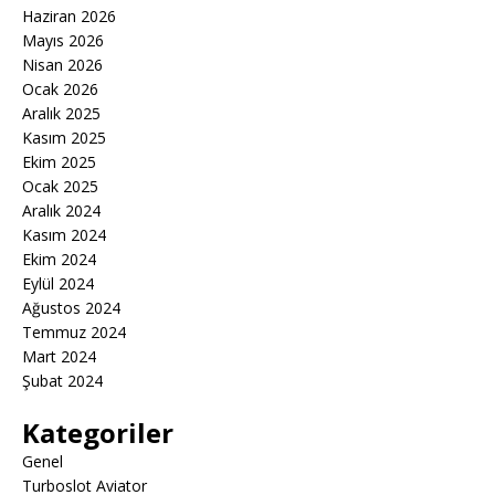
Haziran 2026
Mayıs 2026
Nisan 2026
Ocak 2026
Aralık 2025
Kasım 2025
Ekim 2025
Ocak 2025
Aralık 2024
Kasım 2024
Ekim 2024
Eylül 2024
Ağustos 2024
Temmuz 2024
Mart 2024
Şubat 2024
Kategoriler
Genel
Turboslot Aviator